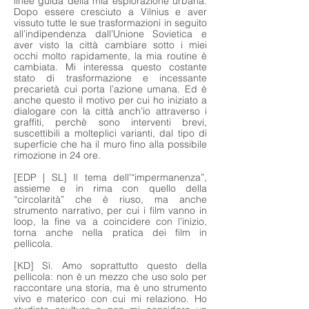
linee guida della mia esplorazione urbana.
Dopo essere cresciuto a Vilnius e aver
vissuto tutte le sue trasformazioni in seguito
all’indipendenza dall’Unione Sovietica e
aver visto la città cambiare sotto i miei
occhi molto rapidamente, la mia routine è
cambiata. Mi interessa questo costante
stato di trasformazione e incessante
precarietà cui porta l’azione umana. Ed è
anche questo il motivo per cui ho iniziato a
dialogare con la città anch’io attraverso i
graffiti, perchè sono interventi brevi,
suscettibili a molteplici varianti, dal tipo di
superficie che ha il muro fino alla possibile
rimozione in 24 ore.
[EDP | SL] Il tema dell’“impermanenza”,
assieme e in rima con quello della
“circolarità” che è riuso, ma anche
strumento narrativo, per cui i film vanno in
loop, la fine va a coincidere con l’inizio,
torna anche nella pratica dei film in
pellicola.
[KD] Sì. Amo soprattutto questo della
pellicola: non è un mezzo che uso solo per
raccontare una storia, ma è uno strumento
vivo e materico con cui mi relaziono. Ho