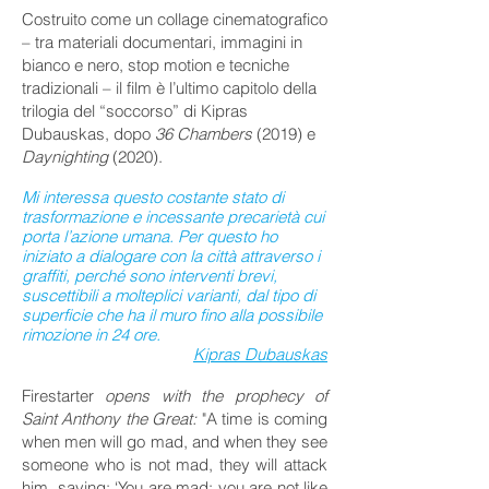
Costruito come un collage cinematografico
– tra materiali documentari, immagini in
bianco e nero, stop motion e tecniche
tradizionali – il film è l’ultimo capitolo della
trilogia del “soccorso” di Kipras
Dubauskas, dopo
36 Chambers
(2019) e
Daynighting
(2020).
Mi interessa questo costante stato di
trasformazione e incessante precarietà cui
porta l’azione umana. Per questo ho
iniziato a dialogare con la città attraverso i
graffiti, perché sono interventi brevi,
suscettibili a molteplici varianti, dal tipo di
superficie che ha il muro fino alla possibile
rimozione in 24 ore.
Kipras Dubauskas
Firestarter
opens with the prophecy of
Saint Anthony the Great:
"A time is coming
when men will go mad, and when they see
someone who is not mad, they will attack
him, saying: ‘You are mad; you are not like