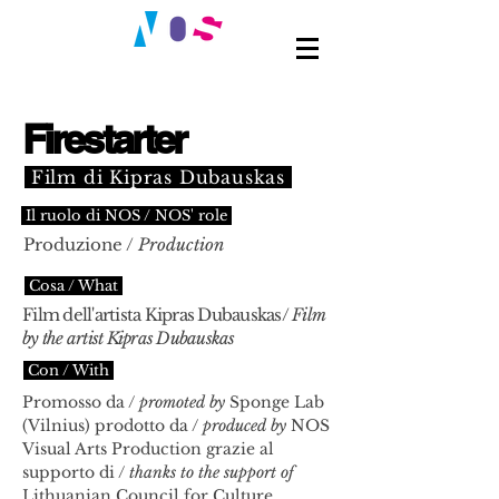
Firestarter
Film di Kipras Dubauskas
Il ruolo di NOS / NOS' role
Produzione /
Production
Cosa / What
Film dell'artista Kipras Dubauskas/
Film
by the artist Kipras Dubauskas
Con / With
Promosso da /
promoted by
Sponge Lab
(Vilnius) prodotto da /
produced by
NOS
Visual Arts Production grazie al
supporto di /
thanks to the support of
Lithuanian Council for Culture,