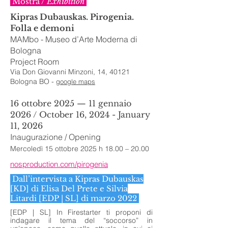
Mostra /
Exhibition
Kipras Dubauskas. Pirogenia.
Folla e demoni
MAMbo - Museo d’Arte Moderna di
Bologna
Project Room
Via Don Giovanni Minzoni, 14, 40121
Bologna BO -
google maps
16 ottobre 2025 — 11 gennaio
2026 / October 16, 2024 - January
11, 2026
Inaugurazione / Opening
Mercoledì 15 ottobre 2025 h 18.00 – 20.00
nosproduction.com/pirogenia
Dall’intervista a Kipras Dubauskas
[KD] di Elisa Del Prete e Silvia
Litardi [EDP | SL] di marzo 2022
[EDP | SL] In Firestarter ti proponi di
indagare il tema del “soccorso” in