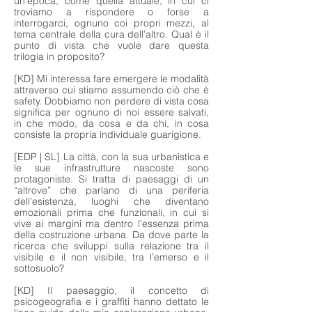
un’epoca, come quella attuale, in cui ci
troviamo a rispondere o forse a
interrogarci, ognuno coi propri mezzi, al
tema centrale della cura dell’altro. Qual è il
punto di vista che vuole dare questa
trilogia in proposito?
[KD] Mi interessa fare emergere le modalità
attraverso cui stiamo assumendo ciò che è
safety. Dobbiamo non perdere di vista cosa
significa per ognuno di noi essere salvati,
in che modo, da cosa e da chi, in cosa
consiste la propria individuale guarigione.
[EDP | SL] La città, con la sua urbanistica e
le sue infrastrutture nascoste sono
protagoniste. Si tratta di paesaggi di un
“altrove” che parlano di una periferia
dell’esistenza, luoghi che diventano
emozionali prima che funzionali, in cui si
vive ai margini ma dentro l’essenza prima
della costruzione urbana. Da dove parte la
ricerca che sviluppi sulla relazione tra il
visibile e il non visibile, tra l’emerso e il
sottosuolo?
[KD] Il paesaggio, il concetto di
psicogeografia e i graffiti hanno dettato le