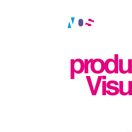
produ
Visu