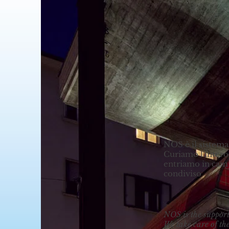
Servi
Servi
NOS è il sistema 
Curiamo l'intero
entriamo in camp
condiviso
NOS is the support 
We take care of th