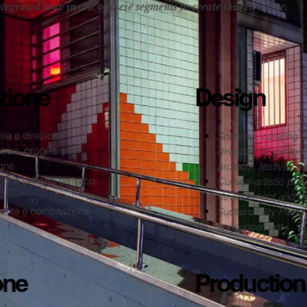
integrated way in one of these segments to create shared value.
zione
Design
ela e direzione
Scouting, curating an
stre, progetti site
direction for exhibiti
egne
projects, festival
one progetti artistico-
Cultural-artistic proj
development and 
bilità e compilazione
Sustainability Plans
announcement
one
Production