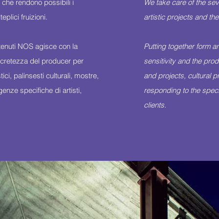
 che rendono possibili i
We take care of the se
teplici fruizioni.
artistic projects and thei
enuti NOS agisce con la
Putting together form a
oncretezza del producer per
sensitivity and the pro
ici, palinsesti culturali, mostre,
and projects, cultural 
nze specifiche di artisti,
responding to the speci
clients.