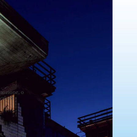
omozione, o
valore
n, or we take