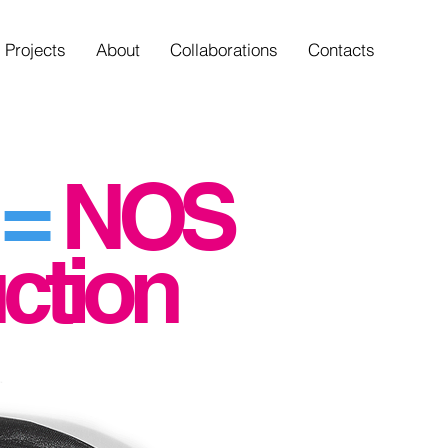
Projects
About
Collaborations
Contacts
r
=
NOS
ction