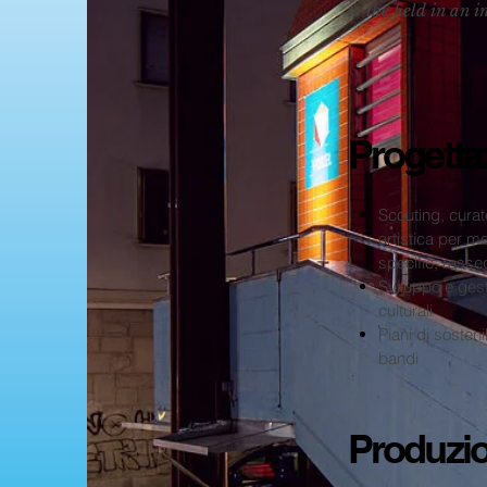
to the field in an 
Progetta
Scouting, curat
artistica per mo
specific, rass
Sviluppo e gesti
culturali
Piani di sosteni
bandi
Produzi