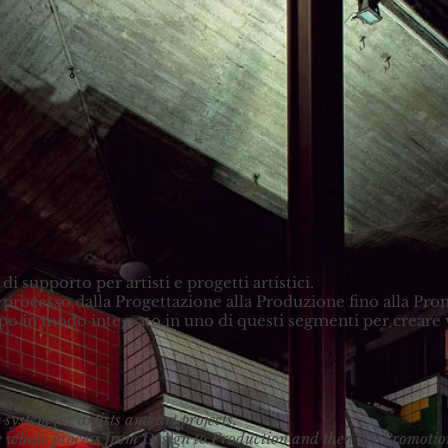
zi
ces
di supporto per artisti e progetti artistici.
 processo dalla Progettazione alla Produzione fino alla Pr
o in modo integrato in uno di questi segmenti per creare 
system for artists and art projects.
e whole process from Design to Production and then the Promotio