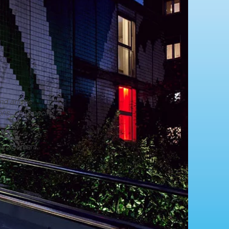
d artistic
ons, site specific
ects
management
 and draft