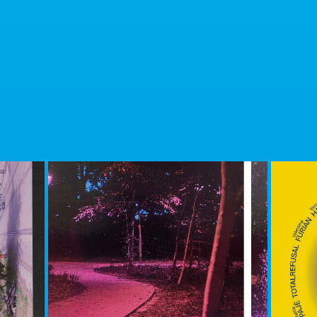
tti
cts
TUTTI I