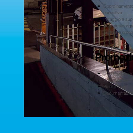
Coordinamento
esecutiva
Ingaggio e sup
Segreteria orga
budget e cro
Promozi
Circuitazione e
internazionale
Piani di comun
Documentazioni 