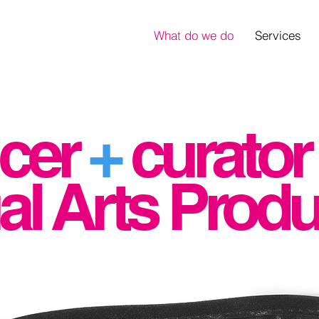
What do we do
Services
cer
+
curato
al Arts Produ