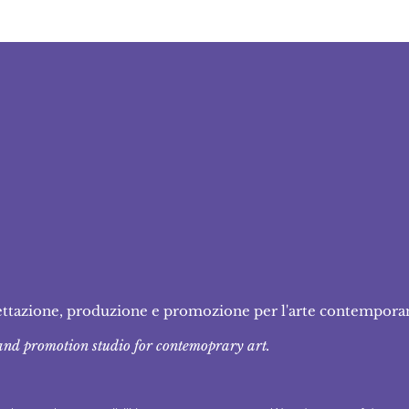
 facciamo
 do we do
ettazione, produzione e promozione per l'arte contempora
and promotion studio for contemoprary art.